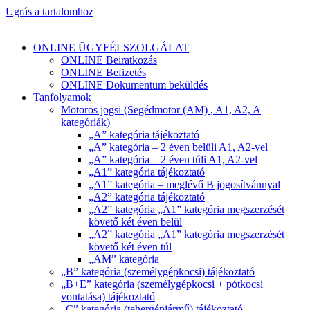
Ugrás a tartalomhoz
ONLINE ÜGYFÉLSZOLGÁLAT
ONLINE Beiratkozás
ONLINE Befizetés
ONLINE Dokumentum beküldés
Tanfolyamok
Motoros jogsi (Segédmotor (AM) , A1, A2, A
kategóriák)
„A” kategória tájékoztató
„A” kategória – 2 éven belüli A1, A2-vel
„A” kategória – 2 éven túli A1, A2-vel
„A1” kategória tájékoztató
„A1” kategória – meglévő B jogosítvánnyal
„A2” kategória tájékoztató
„A2” kategória „A1” kategória megszerzését
követő két éven belül
„A2” kategória „A1” kategória megszerzését
követő két éven túl
„AM” kategória
„B” kategória (személygépkocsi) tájékoztató
„B+E” kategória (személygépkocsi + pótkocsi
vontatása) tájékoztató
„C” kategória (tehergépjármű) tájékoztató