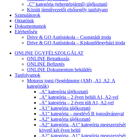
„C” kategória (tehergépjármű) tájékoztató
Közúti járművezetői elsősegély tanfolyam
Szimulátorok
Oktatóink
Dokumentumok
Elérhetőség
Drive & GO Autósiskola – Csongrádi iroda
Drive & GO Autósiskola – Kiskunfélegyházi iroda
ONLINE ÜGYFÉLSZOLGÁLAT
ONLINE Beiratkozás
ONLINE Befizetés
ONLINE Dokumentum beküldés
Tanfolyamok
Motoros jogsi (Segédmotor (AM) , A1, A2, A
kategóriák)
„A” kategória tájékoztató
„A” kategória – 2 éven belüli A1, A2-vel
„A” kategória – 2 éven túli A1, A2-vel
„A1” kategória tájékoztató
„A1” kategória – meglévő B jogosítvánnyal
„A2” kategória tájékoztató
„A2” kategória „A1” kategória megszerzését
követő két éven belül
„A2” kategória „A1” kategória megszerzését