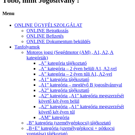
Több, mint Jogosítvány !
Menu
ONLINE ÜGYFÉLSZOLGÁLAT
ONLINE Beiratkozás
ONLINE Befizetés
ONLINE Dokumentum beküldés
Tanfolyamok
Motoros jogsi (Segédmotor (AM) , A1, A2, A
kategóriák)
„A” kategória tájékoztató
„A” kategória – 2 éven belüli A1, A2-vel
„A” kategória – 2 éven túli A1, A2-vel
„A1” kategória tájékoztató
„A1” kategória – meglévő B jogosítvánnyal
„A2” kategória tájékoztató
„A2” kategória „A1” kategória megszerzését
követő két éven belül
„A2” kategória „A1” kategória megszerzését
követő két éven túl
„AM” kategória
„B” kategória (személygépkocsi) tájékoztató
„B+E” kategória (személygépkocsi + pótkocsi
vontatása) tájékoztató