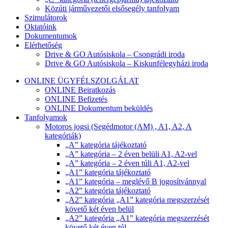
Közúti járművezetői elsősegély tanfolyam
Szimulátorok
Oktatóink
Dokumentumok
Elérhetőség
Drive & GO Autósiskola – Csongrádi iroda
Drive & GO Autósiskola – Kiskunfélegyházi iroda
ONLINE ÜGYFÉLSZOLGÁLAT
ONLINE Beiratkozás
ONLINE Befizetés
ONLINE Dokumentum beküldés
Tanfolyamok
Motoros jogsi (Segédmotor (AM) , A1, A2, A
kategóriák)
„A” kategória tájékoztató
„A” kategória – 2 éven belüli A1, A2-vel
„A” kategória – 2 éven túli A1, A2-vel
„A1” kategória tájékoztató
„A1” kategória – meglévő B jogosítvánnyal
„A2” kategória tájékoztató
„A2” kategória „A1” kategória megszerzését
követő két éven belül
„A2” kategória „A1” kategória megszerzését
követő két éven túl