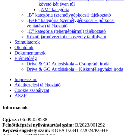
követő két éven túl
„AM” kategória
„B” kategória (személygépkocsi) tájékoztató
„B+E” kategória (személygépkocsi + pótkocsi
vontatása) tájékoztató
„C” kategória (tehergépjármű) tájékoztató
Közúti járművezetői elsősegély tanfolyam
Szimulátorok
Oktatóink
Dokumentumok
Elérhetőség
Drive & GO Autósiskola – Csongrádi iroda
Drive & GO Autósiskola – Kiskunfélegyházi iroda
Impresszum
Adatkezelési tájékoztató
Cookie szabályzat
ÁSZF
Információk
Cgj. sz.:
06-09-028538
Felnőttképzési nyilvántartási szám:
B/2023/001292
Képzési engedély szám:
KÖFÁT/2341-4/2024/KGHF