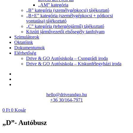
„AM” kategória
„B” kategória (személygépkocsi) tájékoztató
„B+E” kategória (személygépkocsi + pótkocsi
vontatása) tájékoztató
„C” kategória (tehergépjármű) tájékoztató
Közúti járművezetői elsősegély tanfolyam
Szimulátorok
Oktatóink
Dokumentumok
Elérhetőség
Drive & GO Autósiskola – Csongrádi iroda
Drive & GO Autósiskola – Kiskunfélegyházi iroda
hello@driveandgo.hu
+36 30/164-7971
0
Ft
0
Kosár
„D”- Autóbusz